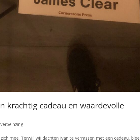
n krachtig cadeau en waardevolle
verpeinzing
ch mee. Terwijl wij dachten Ivan te verrassen met een cadeau, bleek