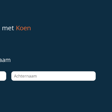
k met
Koen
naam