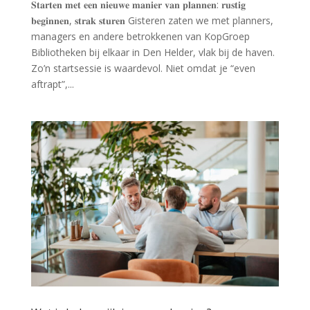
𝐒𝐭𝐚𝐫𝐭𝐞𝐧 𝐦𝐞𝐭 𝐞𝐞𝐧 𝐧𝐢𝐞𝐮𝐰𝐞 𝐦𝐚𝐧𝐢𝐞𝐫 𝐯𝐚𝐧 𝐩𝐥𝐚𝐧𝐧𝐞𝐧: 𝐫𝐮𝐬𝐭𝐢𝐠
𝐛𝐞𝐠𝐢𝐧𝐧𝐞𝐧, 𝐬𝐭𝐫𝐚𝐤 𝐬𝐭𝐮𝐫𝐞𝐧 Gisteren zaten we met planners,
managers en andere betrokkenen van KopGroep
Bibliotheken bij elkaar in Den Helder, vlak bij de haven.
Zo’n startsessie is waardevol. Niet omdat je “even
aftrapt”,...