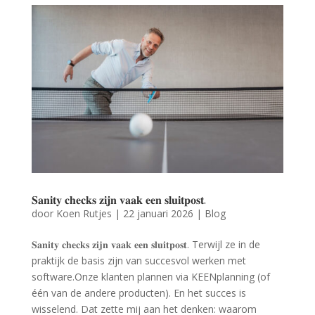
𝐒𝐚𝐧𝐢𝐭𝐲 𝐜𝐡𝐞𝐜𝐤𝐬 𝐳𝐢𝐣𝐧 𝐯𝐚𝐚𝐤 𝐞𝐞𝐧 𝐬𝐥𝐮𝐢𝐭𝐩𝐨𝐬𝐭.
door
Koen Rutjes
|
22 januari 2026
|
Blog
𝐒𝐚𝐧𝐢𝐭𝐲 𝐜𝐡𝐞𝐜𝐤𝐬 𝐳𝐢𝐣𝐧 𝐯𝐚𝐚𝐤 𝐞𝐞𝐧 𝐬𝐥𝐮𝐢𝐭𝐩𝐨𝐬𝐭. Terwijl ze in de
praktijk de basis zijn van succesvol werken met
software.Onze klanten plannen via KEENplanning (of
één van de andere producten). En het succes is
wisselend. Dat zette mij aan het denken: waarom