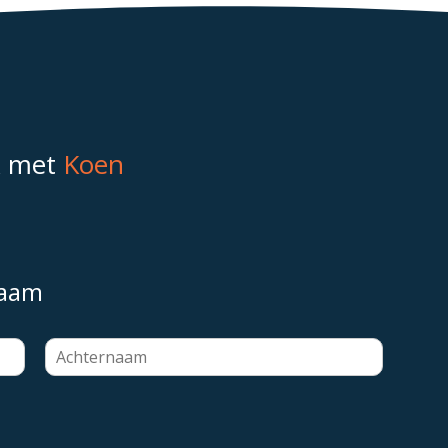
k met
Koen
naam