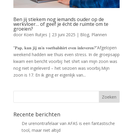
Ben jij stiekem nog iemands ouder op de
werkvloer… of geef je écht de ruimte om te
groeien?
door
Koen Rutjes
|
23 juni 2025
|
Blog
,
Plannen
“𝐏𝐚𝐩, 𝐤𝐮𝐧 𝐣𝐢𝐣 𝐦’𝐧 𝐯𝐨𝐞𝐭𝐛𝐚𝐥𝐬𝐡𝐢𝐫𝐭 𝐞𝐯𝐞𝐧 𝐢𝐧𝐥𝐞𝐯𝐞𝐫𝐞𝐧?”Afgelopen
weekend hadden we thuis even stress. In de groepsapp
kwam een bericht voorbij: het shirt van mijn zoon was
nog niet ingeleverd – het seizoen was voorbij.Mijn
zoon is 17. En ik ging er eigenlijk van...
Recente berichten
De urenontrafelaar van AFAS is een fantastische
tool, maar niet altijd