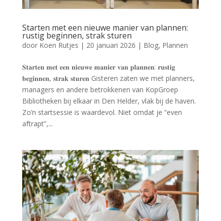
Starten met een nieuwe manier van plannen:
rustig beginnen, strak sturen
door
Koen Rutjes
|
20 januari 2026
|
Blog
,
Plannen
𝐒𝐭𝐚𝐫𝐭𝐞𝐧 𝐦𝐞𝐭 𝐞𝐞𝐧 𝐧𝐢𝐞𝐮𝐰𝐞 𝐦𝐚𝐧𝐢𝐞𝐫 𝐯𝐚𝐧 𝐩𝐥𝐚𝐧𝐧𝐞𝐧: 𝐫𝐮𝐬𝐭𝐢𝐠
𝐛𝐞𝐠𝐢𝐧𝐧𝐞𝐧, 𝐬𝐭𝐫𝐚𝐤 𝐬𝐭𝐮𝐫𝐞𝐧 Gisteren zaten we met planners,
managers en andere betrokkenen van KopGroep
Bibliotheken bij elkaar in Den Helder, vlak bij de haven.
Zo’n startsessie is waardevol. Niet omdat je “even
aftrapt”,...