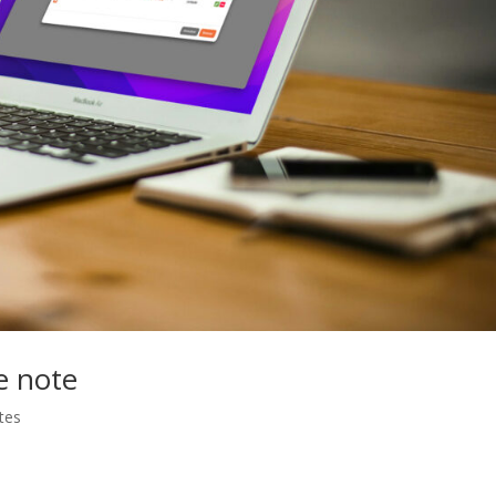
e note
tes