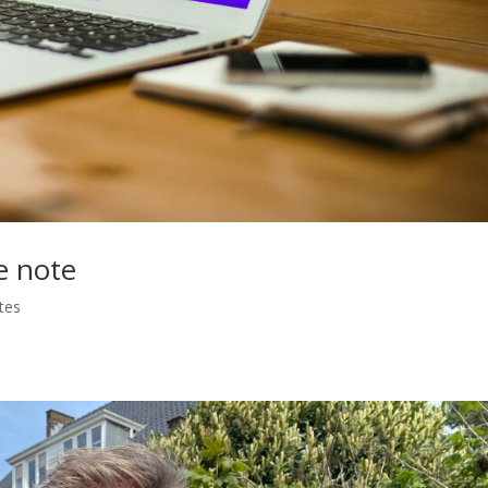
e note
tes