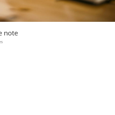
e note
es