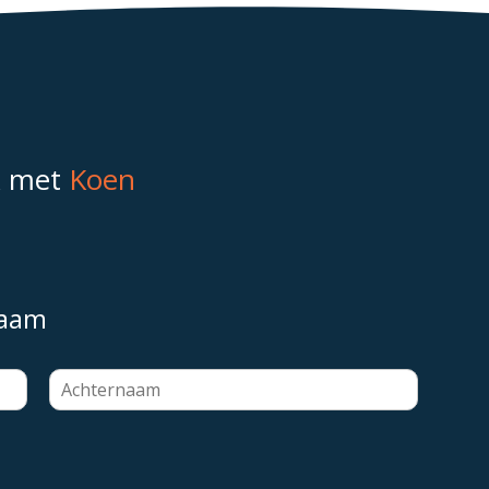
k met
Koen
naam