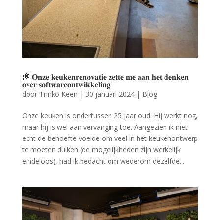
💭 𝐎𝐧𝐳𝐞 𝐤𝐞𝐮𝐤𝐞𝐧𝐫𝐞𝐧𝐨𝐯𝐚𝐭𝐢𝐞 𝐳𝐞𝐭𝐭𝐞 𝐦𝐞 𝐚𝐚𝐧 𝐡𝐞𝐭 𝐝𝐞𝐧𝐤𝐞𝐧
𝐨𝐯𝐞𝐫 𝐬𝐨𝐟𝐭𝐰𝐚𝐫𝐞𝐨𝐧𝐭𝐰𝐢𝐤𝐤𝐞𝐥𝐢𝐧𝐠.
door
Trinko Keen
|
30 januari 2024
|
Blog
Onze keuken is ondertussen 25 jaar oud. Hij werkt nog,
maar hij is wel aan vervanging toe. Aangezien ik niet
echt de behoefte voelde om veel in het keukenontwerp
te moeten duiken (de mogelijkheden zijn werkelijk
eindeloos), had ik bedacht om wederom dezelfde...