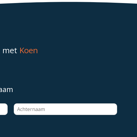
k met
Koen
naam