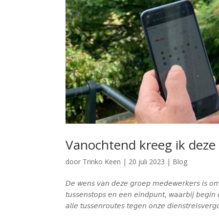
Vanochtend kreeg ik deze v
door
Trinko Keen
|
20 juli 2023
|
Blog
𝘋𝘦 𝘸𝘦𝘯𝘴 𝘷𝘢𝘯 𝘥𝘦𝘻𝘦 𝘨𝘳𝘰𝘦𝘱 𝘮𝘦𝘥𝘦𝘸𝘦𝘳𝘬𝘦𝘳𝘴 𝘪𝘴 𝘰𝘮 𝘱
𝘵𝘶𝘴𝘴𝘦𝘯𝘴𝘵𝘰𝘱𝘴 𝘦𝘯 𝘦𝘦𝘯 𝘦𝘪𝘯𝘥𝘱𝘶𝘯𝘵, 𝘸𝘢𝘢𝘳𝘣𝘪𝘫 𝘣𝘦𝘨𝘪
𝘢𝘭𝘭𝘦 𝘵𝘶𝘴𝘴𝘦𝘯𝘳𝘰𝘶𝘵𝘦𝘴 𝘵𝘦𝘨𝘦𝘯 𝘰𝘯𝘻𝘦 𝘥𝘪𝘦𝘯𝘴𝘵𝘳𝘦𝘪𝘴𝘷𝘦𝘳𝘨