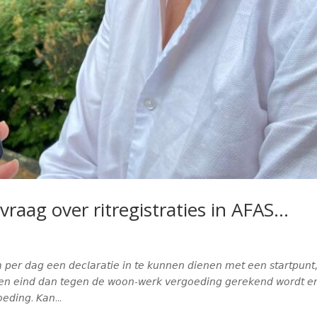
raag over ritregistraties in AFAS…
𝘦𝘳 𝘥𝘢𝘨 𝘦𝘦𝘯 𝘥𝘦𝘤𝘭𝘢𝘳𝘢𝘵𝘪𝘦 𝘪𝘯 𝘵𝘦 𝘬𝘶𝘯𝘯𝘦𝘯 𝘥𝘪𝘦𝘯𝘦𝘯 𝘮𝘦𝘵 𝘦𝘦𝘯 𝘴𝘵𝘢𝘳𝘵𝘱𝘶𝘯𝘵
𝘯 𝘦𝘯 𝘦𝘪𝘯𝘥 𝘥𝘢𝘯 𝘵𝘦𝘨𝘦𝘯 𝘥𝘦 𝘸𝘰𝘰𝘯-𝘸𝘦𝘳𝘬 𝘷𝘦𝘳𝘨𝘰𝘦𝘥𝘪𝘯𝘨 𝘨𝘦𝘳𝘦𝘬𝘦𝘯𝘥 𝘸𝘰𝘳𝘥𝘵 𝘦
𝘰𝘦𝘥𝘪𝘯𝘨. 𝘒𝘢𝘯...