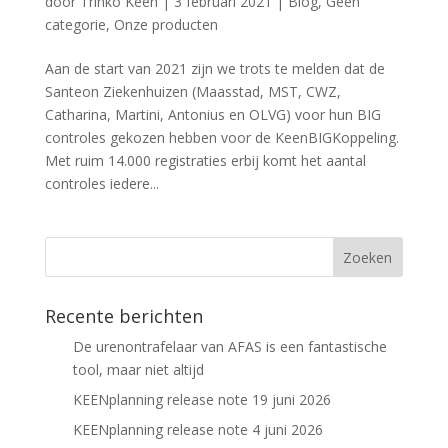
door
Trinko Keen
|
3 februari 2021
|
Blog
,
Geen
categorie
,
Onze producten
Aan de start van 2021 zijn we trots te melden dat de
Santeon Ziekenhuizen (Maasstad, MST, CWZ,
Catharina, Martini, Antonius en OLVG) voor hun BIG
controles gekozen hebben voor de KeenBIGKoppeling.
Met ruim 14.000 registraties erbij komt het aantal
controles iedere...
Recente berichten
De urenontrafelaar van AFAS is een fantastische
tool, maar niet altijd
KEENplanning release note 19 juni 2026
KEENplanning release note 4 juni 2026