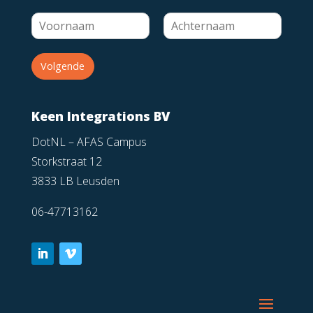
Volgende
Keen Integrations BV
DotNL – AFAS Campus
Storkstraat 12
3833 LB Leusden
06-47713162