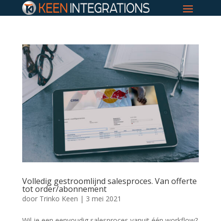
Volledig gestroomlijnd salesproces. Van offerte
tot order/abonnement
door
Trinko Keen
|
3 mei 2021
Wil je een eenvoudig salesproces vanuit één workflow?