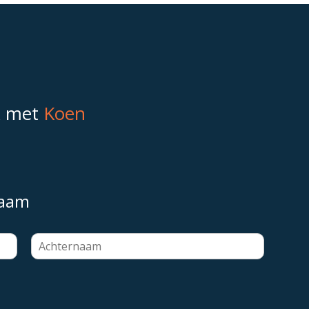
k met
Koen
naam