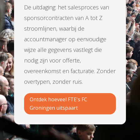
De uitdaging: het salesproces van
sponsorcontracten van A tot Z
stroomlijnen, waarbij de
accountmanager op eenvoudige
wijze alle gegevens vastlegt die
nodig zijn voor offerte,
overeenkomst en facturatie. Zonder
overtypen, zonder ruis.
Ontdek hoeveel FTE's FC
Groningen uitspaart