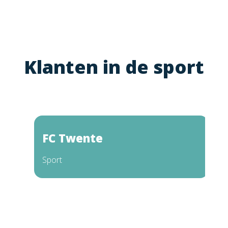
Klanten in de sport
FC Twente
H
G
Sport
On
Me
.
Gr
Ro