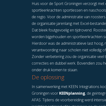
Huis voor de Sport Groningen verzorgt met
sportleerkrachten sportlessen en naschoolse
de regio. Voor de administratie van roosters
de organisatie jarenlang met Excel-bestand
Dat bleek foutgevoelig en tijdrovend. Roos
worden bijgehouden en sportleerkrachten sc
Hierdoor was de administratieve last hoog, m
verantwoording naar scholen niet volledig of 
Zonder verbetering zou de organisatie veel tij
correcties en dubbel werk. Bovendien zou h
onder druk komen te staan.
De oplossing
In samenwerking met KEEN Integrations koo
Groningen voor
KEENplanning
, de geïnteg
AFAS. Tijdens de voorbereiding werd inten