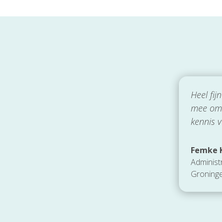
Heel fi
mee om 
kennis 
Femke K
Administ
Groning