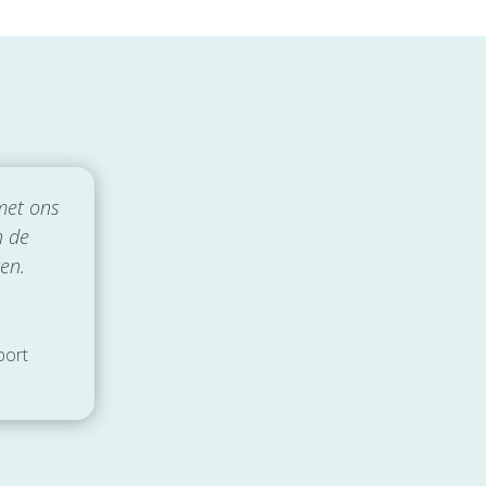
met ons
n de
ren
.
port