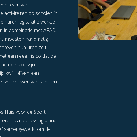
 een team van
 activiteiten op scholen in
 en urenregistratie werkte
en in combinatie met AFAS.
ters moesten handmatig
hreven hun uren zelf.
et een reëel risico dat de
actueel zou zijn.
d kwijt blijven aan
et vertrouwen van scholen
s Huis voor de Sport
reerde planoplossing binnen
sief samengewerkt om de