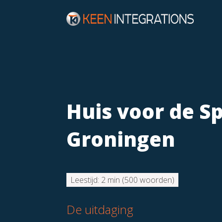
Huis voor de S
Groningen
Leestijd:
2 min
(
500
woorden)
De uitdaging