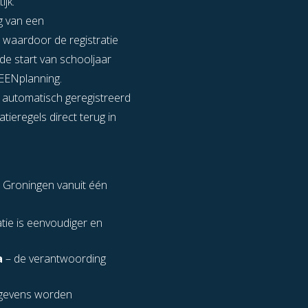
ijk.
g van een
, waardoor de registratie
 de start van schooljaar
KEENplanning.
 automatisch geregistreerd
ieregels direct terug in
 Groningen vanuit één
tie is eenvoudiger en
a
– de verantwoording
gevens worden