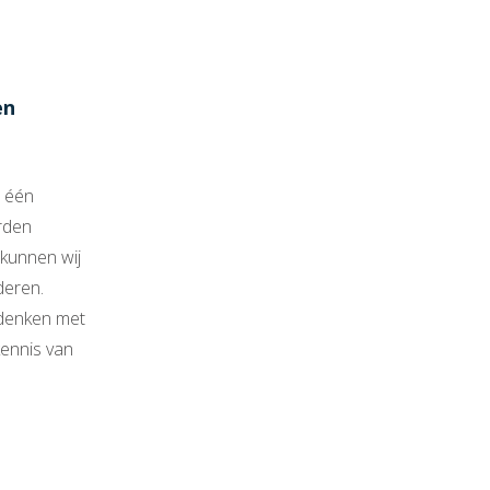
en
t één
orden
 kunnen wij
deren.
 denken met
ennis van