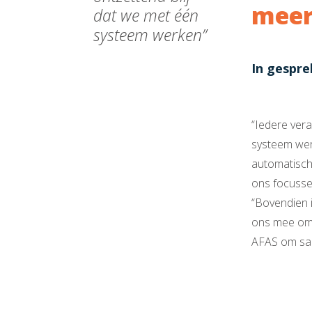
meer
dat we met één
systeem werken”
In gespre
“Iedere vera
systeem wer
automatisch 
ons focusse
“Bovendien 
ons mee om 
AFAS om sam