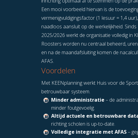
inrichting optimaal af te stemmen op de prakt
Een mooi voorbeeld hiervan is de toevoegin
vermenigvuldigingsfactor (1 lesuur = 1,4 uur)
naadloos aansluit op de werkelijkheid. Sinds
2025/2026 werkt de organisatie volledig in 
Roosters worden nu centraal beheerd, uren
en na de maandafsluiting komen de nacalculat
AFAS.
Voordelen
Met KEENplanning werkt Huis voor de Sport
betrouwbaar systeem.
Minder administratie
– de administra
minder foutgevoelig.
Altijd actuele en betrouwbare dat
richting scholen is up-to-date.
Volledige integratie met AFAS
– ge