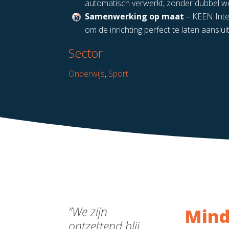
automatisch verwerkt, zonder dubbel w
Samenwerking op maat
– KEEN Inte
om de inrichting perfect te laten aanslui
Sector
Onderwijs
,
Sport
”We zijn
Mind
ontzettend blij