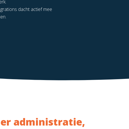
erk.
grations dacht actief mee
ten.
er administratie,