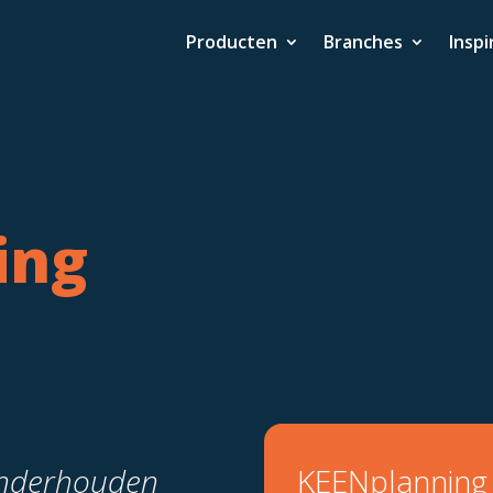
Producten
Branches
Inspi
ing
 onderhouden
KEENplanning i