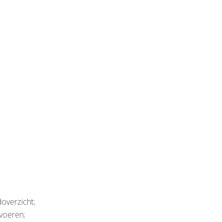
overzicht;
voeren;