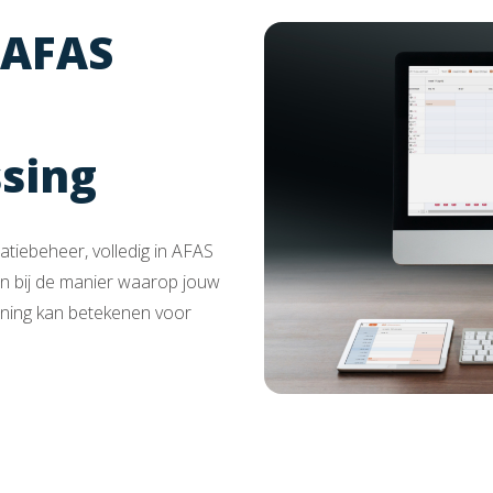
 AFAS
sing
tiebeheer, volledig in AFAS
en bij de manier waarop jouw
nning kan betekenen voor