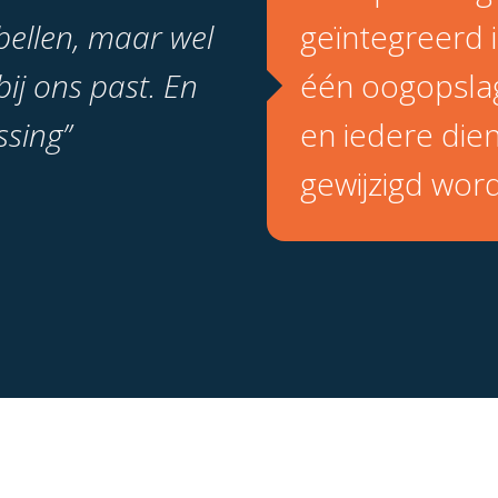
bellen, maar wel
geïntegreerd 
ij ons past. En
één oogopslag
ssing”
en iedere die
gewijzigd wor