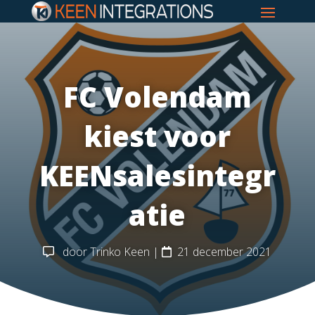
FC Volendam
kiest voor
KEENsalesintegr
atie
door
Trinko Keen
|
21 december 2021