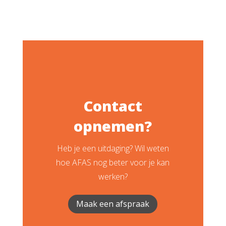
Contact
opnemen?
Heb je een uitdaging? Wil weten
hoe AFAS nog beter voor je kan
werken?
Maak een afspraak