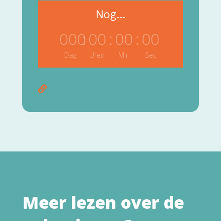
Nog...
000
:
00
:
00
:
00
Dag
Uren
Min
Sec

Meer lezen over de