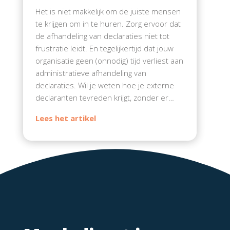
Het is niet makkelijk om de juiste mensen
te krijgen om in te huren. Zorg ervoor dat
de afhandeling van declaraties niet tot
frustratie leidt. En tegelijkertijd dat jouw
organisatie geen (onnodig) tijd verliest aan
administratieve afhandeling van
declaraties. Wil je weten hoe je externe
declaranten tevreden krijgt, zonder er…