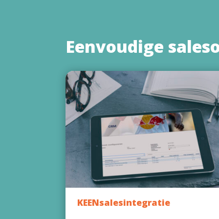
Eenvoudige sales
KEENsalesintegratie