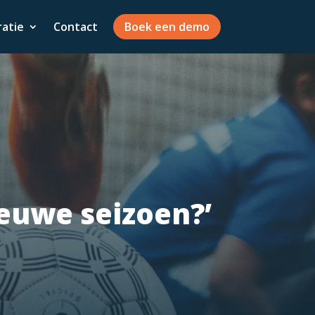
ratie
Contact
Boek een demo
ieuwe seizoen?’