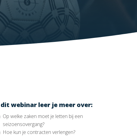
 dit webinar leer je meer over:
Op welke zaken moet je letten bij een
seizoensovergang?
Hoe kun je contracten verlengen?