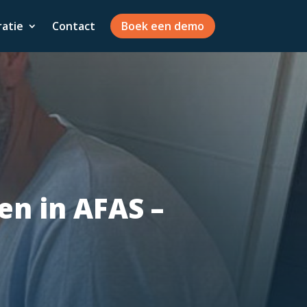
ratie
Contact
Boek een demo
n in AFAS –