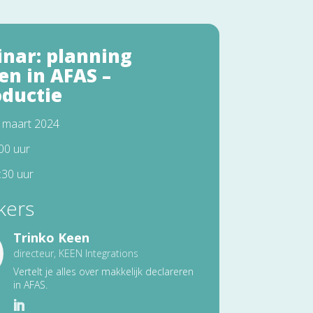
nar: planning
n in AFAS –
oductie
 maart 2024
:00 uur
:30 uur
kers
Trinko Keen
directeur, KEEN Integrations
Vertelt je alles over makkelijk declareren
in AFAS.