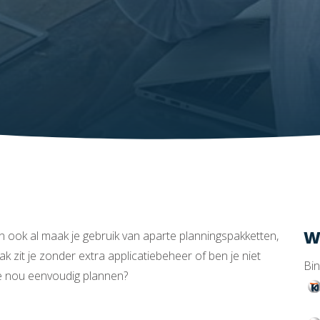
W
n ook al maak je gebruik van aparte planningspakketten,
k zit je zonder extra applicatiebeheer of ben je niet
Bin
je nou eenvoudig plannen?