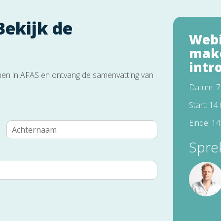
ekijk de
Webi
make
intr
annen in AFAS en ontvang de samenvatting van
Datum: 7
Start: 14
Einde: 14
Spre