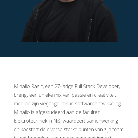
Mihailo Rasic, een 27-jarige Full Stack Developer,
brengt een unieke mix van passie en creativiteit
mee op zijn vierjarige reis in softwareontwikkeling.
Mihailo is afgestudeerd aan de faculteit
Elektrotechniek in
Niš,
waardeert samenwerking
en koestert de diverse sterke punten van zijn team