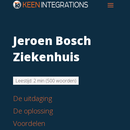
Jeroen Bosch
Ziekenhuis
Leestijd:
2 min
(
500
woorden)
De uitdaging
De oplossing
Voordelen