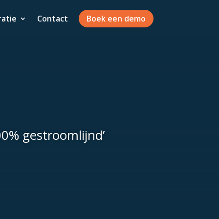
ratie
Contact
Boek een demo
00% gestroomlijnd’