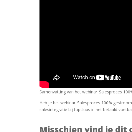
Samenvatting van het webinar ‘Salesproces 100
Heb je het webinar ‘Salesproces 100% gestroomli
salesintegratie bij topclubs in het betaald voetbal
Misschien vind je dit 