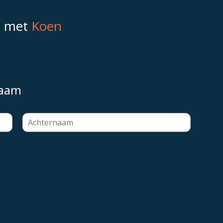
k met
Koen
naam